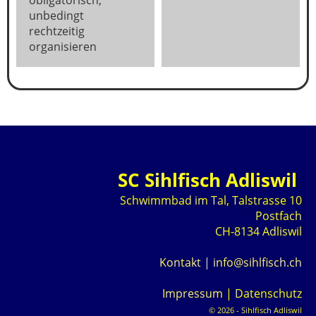
unbedingt
rechtzeitig
organisieren
SC Sihlfisch Adliswil
Schwimmbad im Tal, Talstrasse 10
Postfach
CH-8134 Adliswil
Kontakt
|
info@sihlfisch.ch
Impressum
|
Datenschutz
© 2026 - Sihlfisch Adliswil