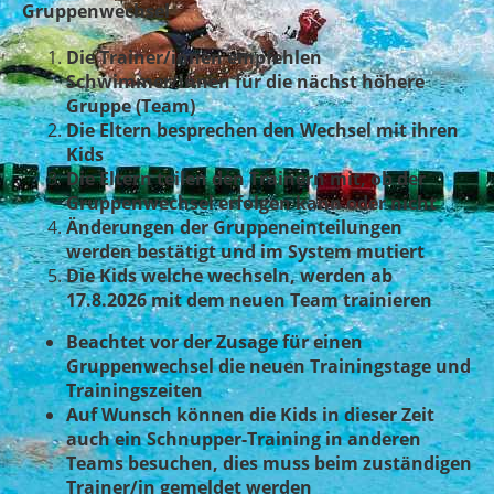
Gruppenwechsel
Die Trainer/innen empfehlen
Schwimmer/innen für die nächst höhere
Gruppe (Team)
Die Eltern besprechen den Wechsel mit ihren
Kids
Die Eltern teilen den Trainern mit, ob der
Gruppenwechsel erfolgen kann oder nicht
Änderungen der Gruppeneinteilungen
werden bestätigt und im System mutiert
Die Kids welche wechseln, werden ab
17.8.2026 mit dem neuen Team trainieren
Beachtet vor der Zusage für einen
Gruppenwechsel die neuen Trainingstage und
Trainingszeiten
Auf Wunsch können die Kids in dieser Zeit
auch ein Schnupper-Training in anderen
Teams besuchen, dies muss beim zuständigen
Trainer/in gemeldet werden