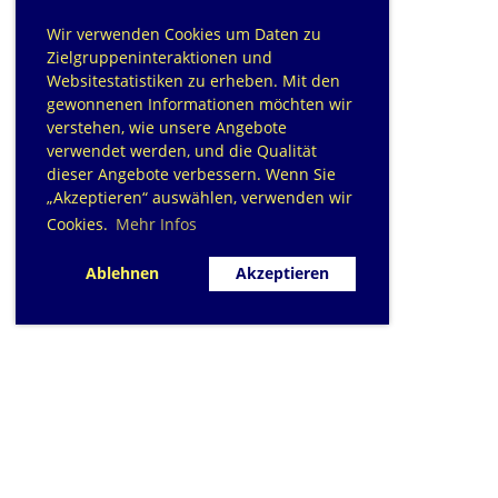
Wir verwenden Cookies um Daten zu
Zielgruppeninteraktionen und
Websitestatistiken zu erheben. Mit den
gewonnenen Informationen möchten wir
verstehen, wie unsere Angebote
verwendet werden, und die Qualität
dieser Angebote verbessern. Wenn Sie
„Akzeptieren“ auswählen, verwenden wir
Cookies.
Mehr Infos
Ablehnen
Akzeptieren
SC Sihlfisch Adlis
Schwimmbad im Tal, Talstrass
Post