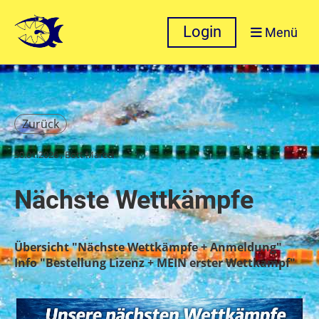
Login
Menü
Zurück
30.01.2026
, Bott Marcel
Nächste Wettkämpfe
Übersicht "Nächste Wettkämpfe + Anmeldung"
Info "Bestellung Lizenz + MEIN erster Wettkampf"