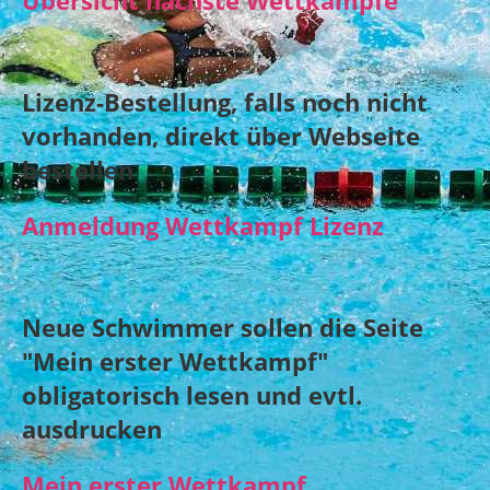
Übersicht nächste Wettkämpfe
Lizenz-Bestellung, falls noch nicht
vorhanden, direkt über Webseite
bestellen
Anmeldung Wettkampf Lizenz
Neue Schwimmer sollen die Seite
"Mein erster Wettkampf"
obligatorisch lesen und evtl.
ausdrucken
Mein erster Wettkampf