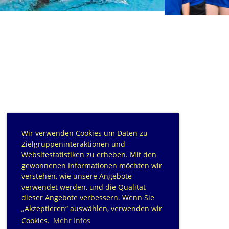
Wir verwenden Cookies um Daten zu
Zielgruppeninteraktionen und
Websitestatistiken zu erheben. Mit den
gewonnenen Informationen möchten wir
verstehen, wie unsere Angebote
verwendet werden, und die Qualität
dieser Angebote verbessern. Wenn Sie
„Akzeptieren“ auswählen, verwenden wir
Cookies.
Mehr Infos