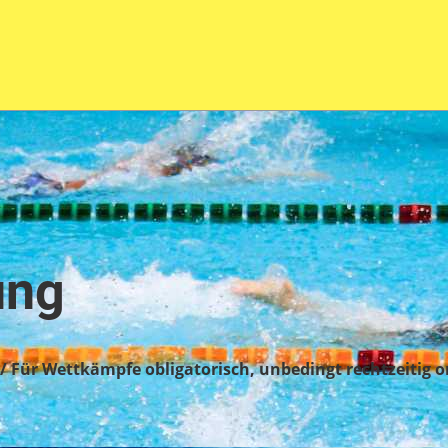
ung
/ Für Wettkämpfe obligatorisch, unbedingt rechtzeitig o