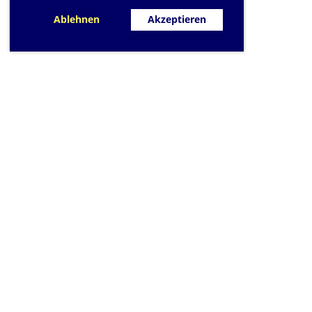
Ablehnen
Akzeptieren
SC Sihlfisch Adlis
Schwimmbad im Tal, Talstrass
Post
CH-8134 Adli
Kontakt
|
info@sihlfis
Impressum
|
Datensc
© 2026 - Sihlfisch A